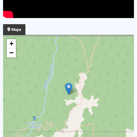
Mapa
+
−