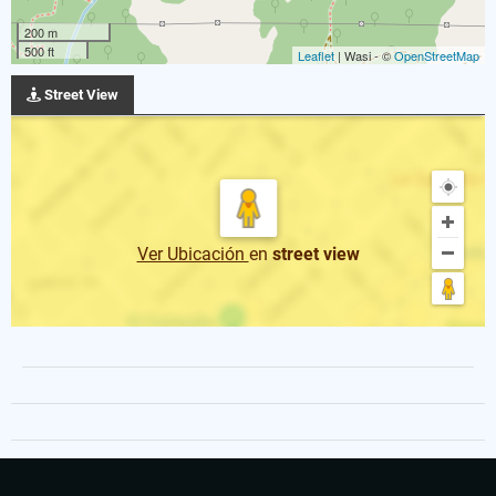
200 m
500 ft
Leaflet
| Wasi - ©
OpenStreetMap
Street View
Ver Ubicación
en
street view