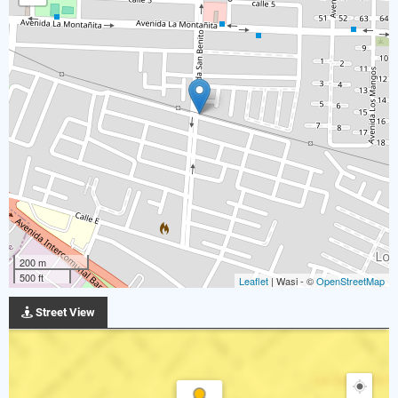
200 m
500 ft
Leaflet
| Wasi - ©
OpenStreetMap
Street View