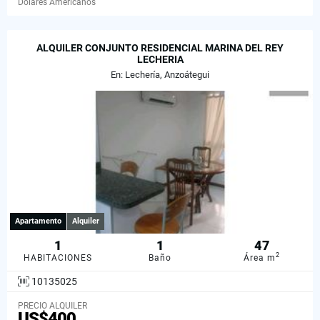
Dólares Americanos
ALQUILER CONJUNTO RESIDENCIAL MARINA DEL REY
LECHERIA
En: Lechería, Anzoátegui
Apartamento
Alquiler
1
1
47
2
HABITACIONES
Baño
Área m
10135025
PRECIO ALQUILER
US$400