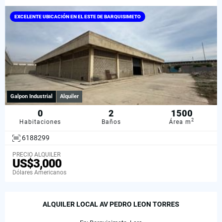
EXCELENTE UBICACIÓN EN EL ESTE DE BARQUISIMETO
Galpon Industrial
Alquiler
0
2
1500
2
Habitaciones
Baños
Área m
6188299
PRECIO ALQUILER
US$3,000
Dólares Americanos
ALQUILER LOCAL AV PEDRO LEON TORRES