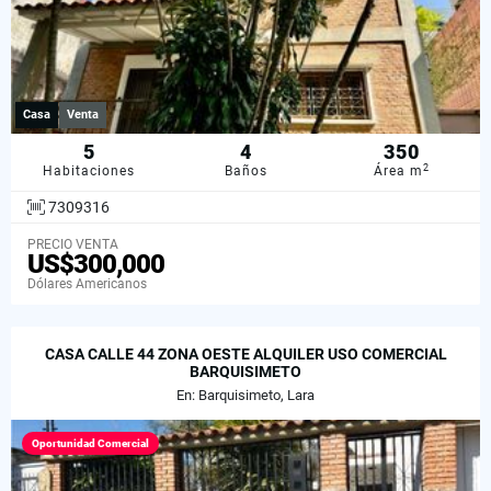
Casa
Venta
5
4
350
2
Habitaciones
Baños
Área m
7309316
PRECIO VENTA
US$300,000
Dólares Americanos
CASA CALLE 44 ZONA OESTE ALQUILER USO COMERCIAL
BARQUISIMETO
En: Barquisimeto, Lara
Oportunidad Comercial