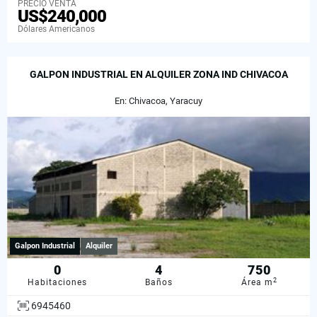
PRECIO VENTA
US$240,000
Dólares Americanos
GALPON INDUSTRIAL EN ALQUILER ZONA IND CHIVACOA
En: Chivacoa, Yaracuy
Galpon Industrial
Alquiler
0
4
750
2
Habitaciones
Baños
Área m
6945460