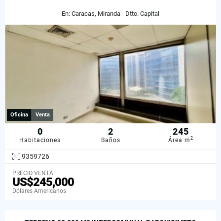
En: Caracas, Miranda - Dtto. Capital
Oficina
Venta
0
2
245
2
Habitaciones
Baños
Área m
9359726
PRECIO VENTA
US$245,000
Dólares Americanos