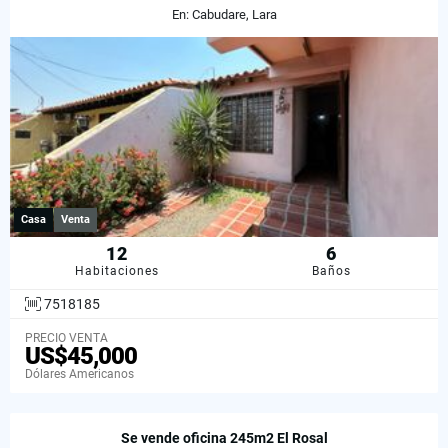
En: Cabudare, Lara
Casa
Venta
12
6
Habitaciones
Baños
7518185
PRECIO VENTA
US$45,000
Dólares Americanos
Se vende oficina 245m2 El Rosal