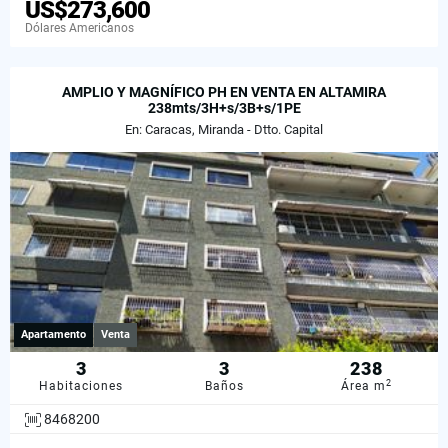
US$273,600
Dólares Americanos
AMPLIO Y MAGNÍFICO PH EN VENTA EN ALTAMIRA
238mts/3H+s/3B+s/1PE
En: Caracas, Miranda - Dtto. Capital
Apartamento
Venta
3
3
238
2
Habitaciones
Baños
Área m
8468200