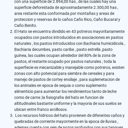
con una superficie de 2.894,00 has , de las cuales hay una
superficie deforestada de aproximadamente 2.300,00 has ,
area restante esta conformada por montañas y areas de
proteccion y reservas de lo caños Caño Rico, Caño Bucaral y
Caño Benito.
El Hato se encuentra dividido en 43 potreros mayoritariamente
ocupados con pastos introducidos en asociaciones en pastos
naturales , los pastos introducidos con Bachiaria humicidicola ,
Bachiaria decumbes, pasto caribe , pasto estrella ,pasto
guinea, las cuales ocupan alrededor del 80% de la zona de
pastos, el restante ocupado por pastos naturales , toda la
superfiecie es mecanizable y manejable como potreros, existen
zonas con alto potencial para siembra de cereales y para
manejo de pastos de cortey ensilaje , para suplemetacion de
los animales en epoca de sequia o como suplemento
alimenticio para aumentar los rendimientos tanto de leche
como de carne ;la fisiografia del hato en funcion de
altitudinales bastante uniforme y la mayoria de sus suelos se
ubican entre franco arcillosos.
Los recursos hidricos del hato provienen de diferentes caños y
quebradas de corriente mayormente en la epoca de lluvias ,
ademas cuenta con seis de pozos profundos con sus tanques