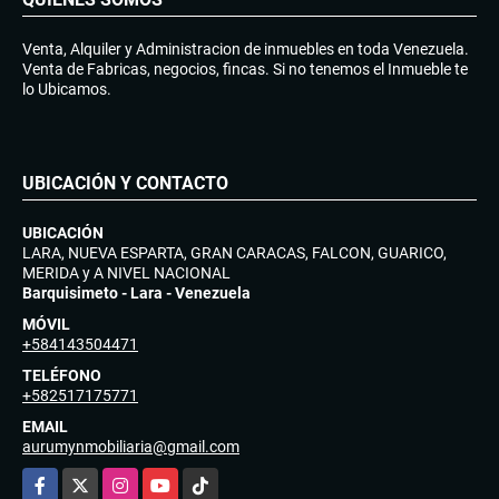
Venta, Alquiler y Administracion de inmuebles en toda Venezuela.
Venta de Fabricas, negocios, fincas. Si no tenemos el Inmueble te
lo Ubicamos.
UBICACIÓN Y CONTACTO
UBICACIÓN
LARA, NUEVA ESPARTA, GRAN CARACAS, FALCON, GUARICO,
MERIDA y A NIVEL NACIONAL
Barquisimeto - Lara - Venezuela
MÓVIL
+584143504471
TELÉFONO
+582517175771
EMAIL
aurumynmobiliaria@gmail.com
Facebook
X
Instagram
YouTube
TikTok