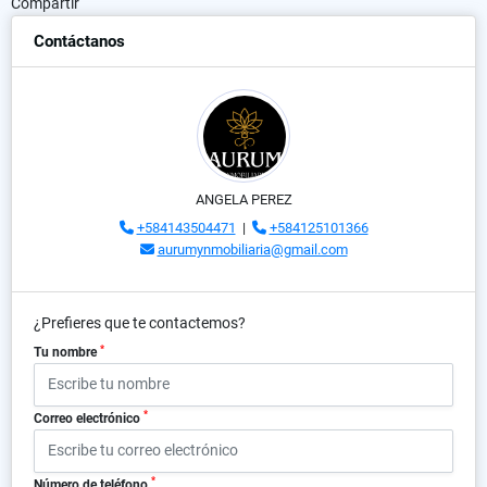
Compartir
Contáctanos
ANGELA PEREZ
+584143504471
|
+584125101366
aurumynmobiliaria@gmail.com
¿Prefieres que te contactemos?
*
Tu nombre
*
Correo electrónico
*
Número de teléfono