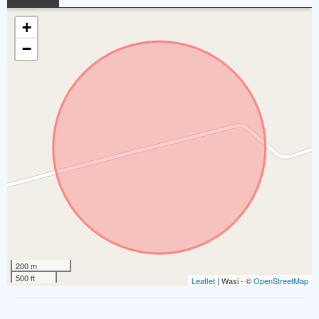
+
−
200 m
500 ft
Leaflet
| Wasi - ©
OpenStreetMap