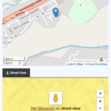
200 m
500 ft
Leaflet
| Wasi - ©
OpenStreetMap
Street View
Ver Ubicación
en
street view