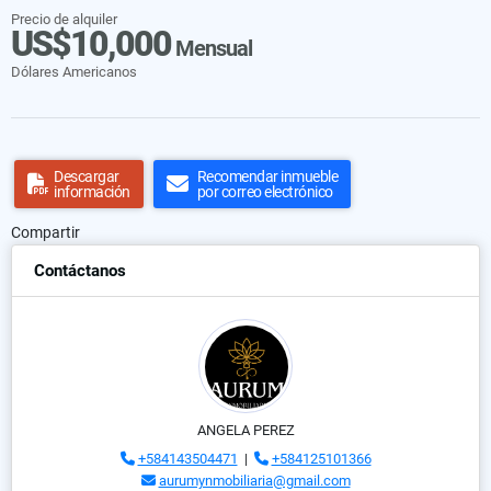
Precio de alquiler
US$10,000
Mensual
Dólares Americanos
Descargar
Recomendar inmueble
información
por correo electrónico
Compartir
Contáctanos
ANGELA PEREZ
+584143504471
|
+584125101366
aurumynmobiliaria@gmail.com