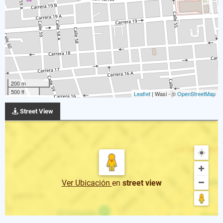
200 m
500 ft
Leaflet
| Wasi - ©
OpenStreetMap
Street View
Ver Ubicación
en
street view