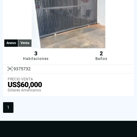
Anexo
Venta
3
2
Habitaciones
Baños
9375732
PRECIO VENTA
US$60,000
Dólares Americanos
1