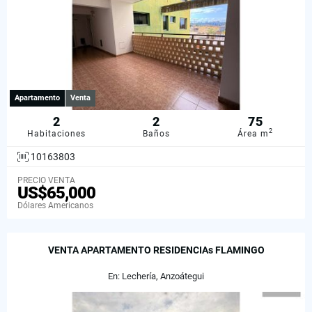
Apartamento
Venta
2
2
75
2
Habitaciones
Baños
Área m
10163803
PRECIO VENTA
US$65,000
Dólares Americanos
VENTA APARTAMENTO RESIDENCIAs FLAMINGO
En: Lechería, Anzoátegui