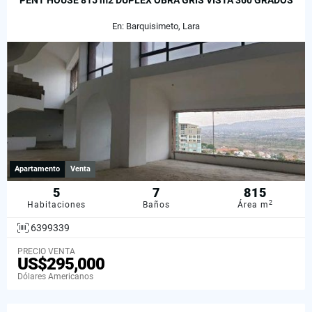
PENT HOUSE 815 m2 DUPLEX OBRA GRIS VISTA 360 GRADOS
En: Barquisimeto, Lara
Apartamento
Venta
5
7
815
2
Habitaciones
Baños
Área m
6399339
PRECIO VENTA
US$295,000
Dólares Americanos