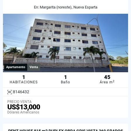
En: Margarita (noreste), Nueva Esparta
Apartamento
Venta
1
1
45
2
HABITACIONES
Baño
Área m
8146432
PRECIO VENTA
US$13,000
Dólares Americanos