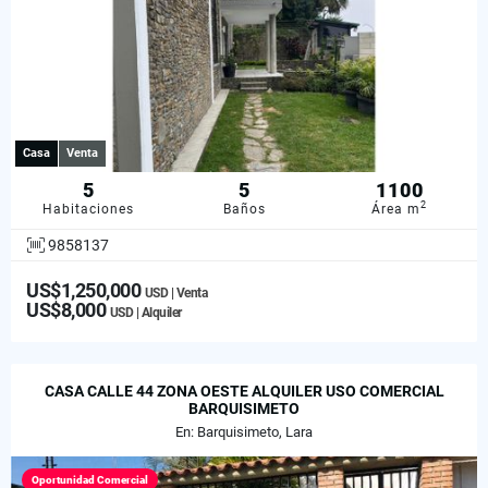
Casa
Venta
5
5
1100
2
Habitaciones
Baños
Área m
9858137
US$1,250,000
USD | Venta
US$8,000
USD | Alquiler
CASA CALLE 44 ZONA OESTE ALQUILER USO COMERCIAL
BARQUISIMETO
En: Barquisimeto, Lara
Oportunidad Comercial