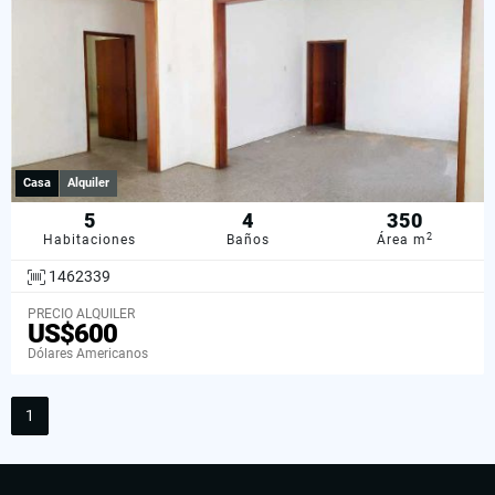
Casa
Alquiler
5
4
350
2
Habitaciones
Baños
Área m
1462339
PRECIO ALQUILER
US$600
Dólares Americanos
1