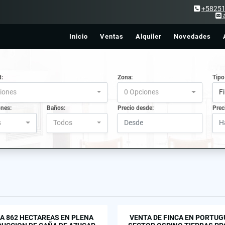
+5825
Inicio
Ventas
Alquiler
Novedades
d:
Zona:
Tipo
iones
0 Opciones
F
ones:
Baños:
Precio desde:
Prec
s
Todos
A 862 HECTAREAS EN PLENA
VENTA DE FINCA EN PORTUG