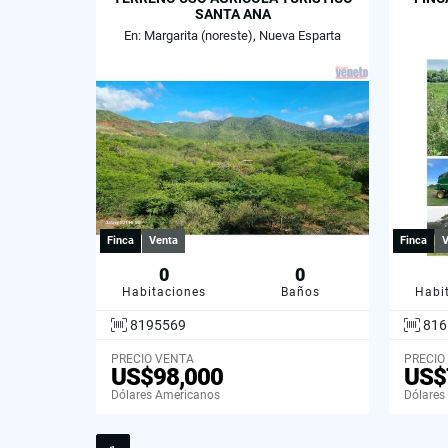
SANTA ANA
En: Margarita (noreste), Nueva Esparta
Finca
Venta
Finca
V
0
0
Habitaciones
Baños
Habi
8195569
816
PRECIO VENTA
PRECIO
US$98,000
US$
Dólares Americanos
Dólares