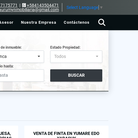
17175771
|
+584143504471
Select Language
▼
aurumynmobiliaria@gmail.com
Asesor
Nuestra Empresa
Contáctenos
 de inmueble:
Estado Propiedad:
inca
Todos
io hasta:
BUSCAR
UESA,
VENTA DE FINTA EN YUMARE EDO