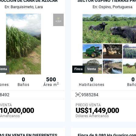
UCCION DE CAÑA DE AZUCAR
SECTOR OSPINO TIERRAS PR
EN LARA
En: Barquisimeto, Lara
En: Ospino, Portuguesa
enta
Finca
Venta
0
500
0
0
2
iones
Baños
Área m
Habitaciones
Bañ
8492
9585284
 VENTA
PRECIO VENTA
10,000,000
US$1,449,000
 Americanos
Dólares Americanos
AS EN VENTA EN DIFERENTES
Finca de 9.080 Ha Guarico con