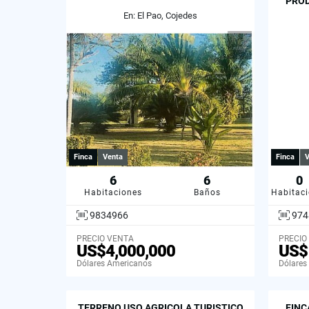
PROD
En: El Pao, Cojedes
Finca
Venta
Finca
V
6
6
0
Habitaciones
Baños
Habitac
9834966
974
PRECIO VENTA
PRECIO
US$4,000,000
US$
Dólares Americanos
Dólares
TERRENO USO AGRICOLA TURISTICO
FINC