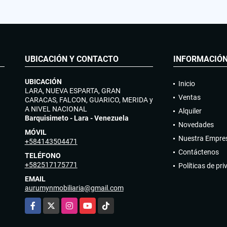
UBICACIÓN Y CONTACTO
INFORMACIÓ
UBICACIÓN
Inicio
LARA, NUEVA ESPARTA, GRAN
Ventas
CARACAS, FALCON, GUARICO, MERIDA y
A NIVEL NACIONAL
Alquiler
Barquisimeto - Lara - Venezuela
Novedades
MÓVIL
Nuestra Empre
+584143504471
Contáctenos
TELÉFONO
+582517175771
Políticas de pr
EMAIL
aurumynmobiliaria@gmail.com
Facebook
X
Instagram
YouTube
TikTok