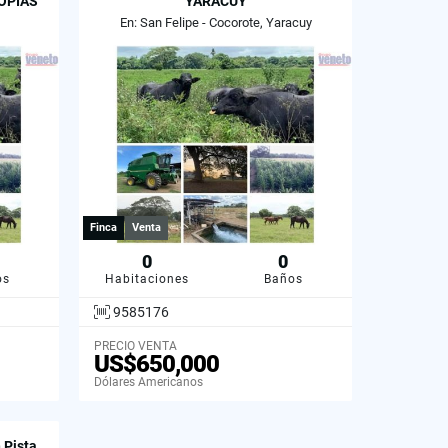
OPIAS
YARACUY
En: San Felipe - Cocorote, Yaracuy
Finca
Venta
0
0
os
Habitaciones
Baños
9585176
PRECIO VENTA
US$650,000
Dólares Americanos
 Pista