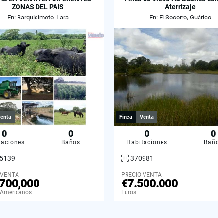
ZONAS DEL PAIS
Aterrizaje
En: Barquisimeto, Lara
En: El Socorro, Guárico
enta
Finca
Venta
0
0
0
0
taciones
Baños
Habitaciones
Bañ
5139
370981
 VENTA
PRECIO VENTA
700,000
€7.500.000
 Americanos
Euros